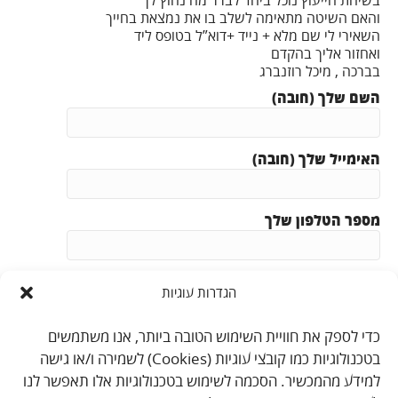
בשיחת הייעוץ נוכל ביחד לברר מה נחוץ לך
והאם השיטה מתאימה לשלב בו את נמצאת בחייך
השאירי לי שם מלא + נייד +דוא”ל בטופס ליד
ואחזור אליך בהקדם
בברכה , מיכל רוזנברג
השם שלך (חובה)
האימייל שלך (חובה)
מספר הטלפון שלך
נושא
הגדרות עוגיות
כדי לספק את חוויית השימוש הטובה ביותר, אנו משתמשים
ההודעה שלך
בטכנולוגיות כמו קובצי עוגיות (Cookies) לשמירה ו/או גישה
למידע מהמכשיר. הסכמה לשימוש בטכנולוגיות אלו תאפשר לנו